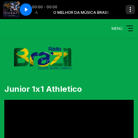
00:00 - 00:00
ÚSICA BRASILEIRA
DE - LANCINHO
O MELHOR DA MÚSICA BRASILEIRA
TURMA DO PAGODE - LANCINHO
MENU
Junior 1x1 Athletico