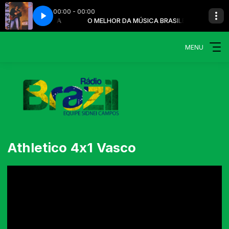
00:00 - 00:00
ÚSICA BRASILEIRA
NADA POR MIM
O MELHOR DA MÚSICA BRASILEIRA
MARINA LIMA - NADA POR MIM
MENU
Athletico 4x1 Vasco